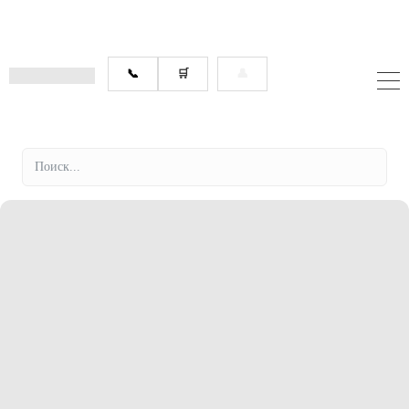
📞
🛒
👤