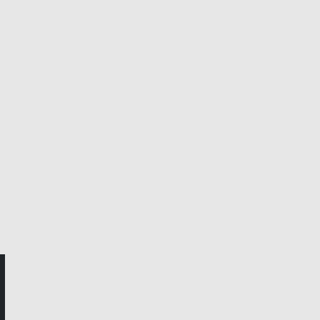
⠀
⠀
⠀