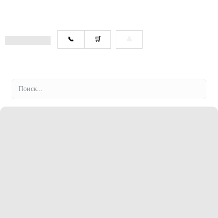
📞
🛒
👤